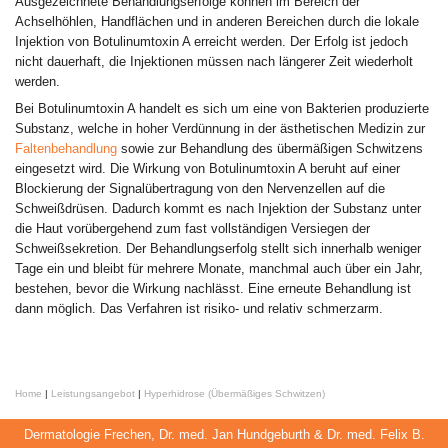
Ausgezeichnete Behandlungserfolge können im Bereich der
Achselhöhlen, Handflächen und in anderen Bereichen durch die lokale
Injektion von Botulinumtoxin A erreicht werden. Der Erfolg ist jedoch
nicht dauerhaft, die Injektionen müssen nach längerer Zeit wiederholt
werden.
Bei Botulinumtoxin A handelt es sich um eine von Bakterien produzierte
Substanz, welche in hoher Verdünnung in der ästhetischen Medizin zur
Faltenbehandlung
sowie zur Behandlung des übermäßigen Schwitzens
eingesetzt wird. Die Wirkung von Botulinumtoxin A beruht auf einer
Blockierung der Signalübertragung von den Nervenzellen auf die
Schweißdrüsen. Dadurch kommt es nach Injektion der Substanz unter
die Haut vorübergehend zum fast vollständigen Versiegen der
Schweißsekretion. Der Behandlungserfolg stellt sich innerhalb weniger
Tage ein und bleibt für mehrere Monate, manchmal auch über ein Jahr,
bestehen, bevor die Wirkung nachlässt. Eine erneute Behandlung ist
dann möglich. Das Verfahren ist risiko- und relativ schmerzarm.
Home
|
Leistungsangebot
|
Hyperhidrose (Übermäßiges Schwitzen)
Dermatologie Frechen, Dr. med. Jan Hundgeburth & Dr. med. Felix B.